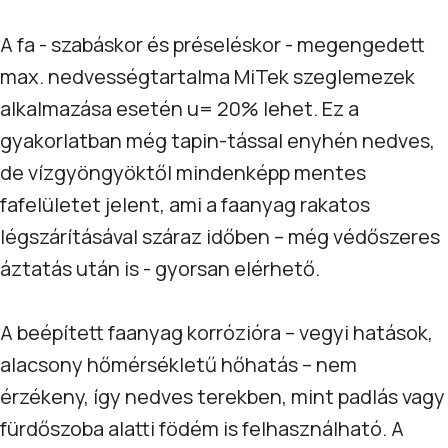
A fa - szabáskor és préseléskor - megengedett
max. nedvességtartalma MiTek szeglemezek
alkalmazása esetén u= 20% lehet. Ez a
gyakorlatban még tapin-tással enyhén nedves,
de vízgyöngyöktől mindenképp mentes
fafelületet jelent, ami a faanyag rakatos
légszárításával száraz időben – még védőszeres
áztatás után is - gyorsan elérhető.
A beépített faanyag korrózióra – vegyi hatások,
alacsony hőmérsékletű hőhatás – nem
érzékeny, így nedves terekben, mint padlás vagy
fürdőszoba alatti födém is felhasználható. A