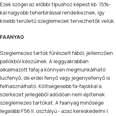
Ezek szögei az előbbi típushoz képest kb. 15%-
kal nagyobb teherbírással rendelkeznek, így
kisebb területű szeglemezek tervezhetők velük.
FAANYAG
Szeglemezes tartók fűrészelt fából, jellemzően
pallókból készülnek. A leggyakrabban
alkalmazott fafaj a könnyen megmunkálható
lucfenyő, de erdei fenyő vagy jegenyefenyő is
felhasználható. Költségesebb fa-fajokkal a
szerkezet jellegéből adódóan nem építenek
szeglemezes tartókat. A faanyag minősége
legalább F56 II. osztályú - azaz kereskedelmi I.