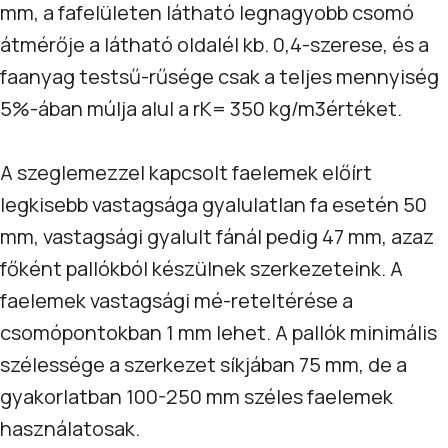
mm, a fafelületen látható legnagyobb csomó
átmérője a látható oldalél kb. 0,4-szerese, és a
faanyag testsű-rűsége csak a teljes mennyiség
5%-ában múlja alul a rK= 350 kg/m3értéket.
A szeglemezzel kapcsolt faelemek előírt
legkisebb vastagsága gyalulatlan fa esetén 50
mm, vastagsági gyalult fánál pedig 47 mm, azaz
főként pallókból készülnek szerkezeteink. A
faelemek vastagsági mé-reteltérése a
csomópontokban 1 mm lehet. A pallók minimális
szélessége a szerkezet síkjában 75 mm, de a
gyakorlatban 100-250 mm széles faelemek
használatosak.