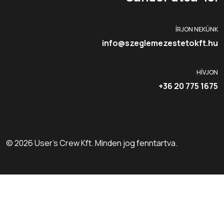
ÍRJON NEKÜNK
info@szeglemezestetokft.hu
HÍVJON
+36 20 775 1675
© 2026 User's Crew Kft. Minden jog fenntartva.