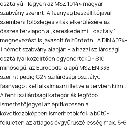
osztályú - legyen az MSZ 10144 magyar
szabvány szerint. A faanyag beszállítójával
szembeni fölösleges viták elkerülésére az
összes tervlapon a „kereskedelmi I. osztály”
megnevezést is javasolt feltüntetni. A DIN 4074-
1 német szabvány alapján – a hazai szilárdsági
osztállyal közelítően egyenértékű - S10
minőségű, az Eurocode-alapú MSZ EN 338
szerint pedig C24 szilárdsági osztályú
faanyagot kell alkalmazni illetve a tervben kiírni.
A fenti szilárdsági kategóriák legfőbb
ismertetőjegyei az építkezésen a
következőképpen ismerhetők fel: a bütü-
felületen az átlagos évgyűrűszélesség max. 5-6