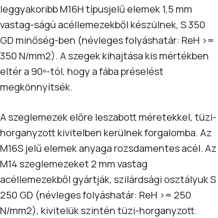
leggyakoribb M16H típusjelű elemek 1,5 mm
vastag-ságú acéllemezekből készülnek, S 350
GD minőség-ben (névleges folyáshatár: ReH >=
350 N/mm2). A szegek kihajtása kis mértékben
eltér a 90º-tól, hogy a fába préselést
megkönnyítsék.
A szeglemezek előre leszabott méretekkel, tüzi-
horganyzott kivitelben kerülnek forgalomba. Az
M16S jelű elemek anyaga rozsdamentes acél. Az
M14 szeglemezeket 2 mm vastag
acéllemezekből gyártják, szilárdsági osztályuk S
250 GD (névleges folyáshatár: ReH >= 250
N/mm2), kivitelük szintén tüzi-horganyzott.